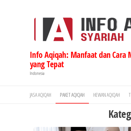
Lompat
ke
konten
Info Aqiqah: Manfaat dan Cara
yang Tepat
Indonesia
JASA AQIQAH
PAKET AQIQAH
HEWAN AQIQAH
T
Kateg