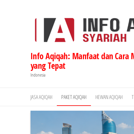
Lompat
ke
konten
Info Aqiqah: Manfaat dan Cara
yang Tepat
Indonesia
JASA AQIQAH
PAKET AQIQAH
HEWAN AQIQAH
T