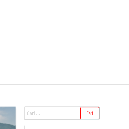
Cari
untuk: