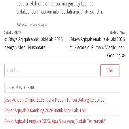
secara lebih efisien tanpa mengurangi kualitas
pelaksanaan maupun nilai ibadah aqiqah itu sendiri.
Kategori
Paket Aqiqah
Navigasi
Pos
SEBELUMNYA
BERIKUTNYA
Po
Biaya Aqiqah Anak Laki-Laki 2026
Biaya Aqiqah Anak Laki-Laki 2026
pos
Sebelumnya
Be
dengan Menu Nusantara
untuk Acara di Rumah, Masjid, dan
Gedung
Cari
untuk:
POS-POS TERBARU
Jasa Aqiqah Online 2026, Cara Pesan Tanpa Datang ke Lokasi
Paket Aqiqah 2 Kambing 2026 untuk Anak Laki-Laki
Paket Aqiqah Lengkap 2026, Apa Saja yang Sudah Termasuk?