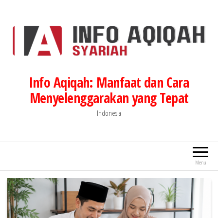
Lompat
ke
konten
Info Aqiqah: Manfaat dan Cara
Menyelenggarakan yang Tepat
Indonesia
Menu