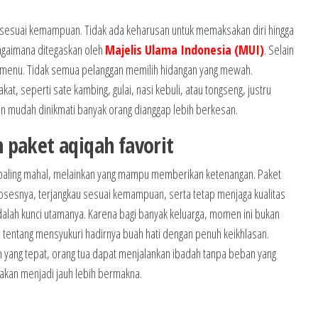
 sesuai kemampuan. Tidak ada keharusan untuk memaksakan diri hingga
agaimana ditegaskan oleh
Majelis Ulama Indonesia (MUI)
. Selain
an menu. Tidak semua pelanggan memilih hidangan yang mewah.
at, seperti sate kambing, gulai, nasi kebuli, atau tongseng, justru
dan mudah dinikmati banyak orang dianggap lebih berkesan.
 paket aqiqah favorit
ng paling mahal, melainkan yang mampu memberikan ketenangan. Paket
osesnya, terjangkau sesuai kemampuan, serta tetap menjaga kualitas
alah kunci utamanya. Karena bagi banyak keluarga, momen ini bukan
entang mensyukuri hadirnya buah hati dengan penuh keikhlasan.
 yang tepat, orang tua dapat menjalankan ibadah tanpa beban yang
akan menjadi jauh lebih bermakna.