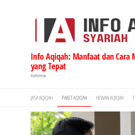
Lompat
ke
konten
Info Aqiqah: Manfaat dan Cara
yang Tepat
Indonesia
JASA AQIQAH
PAKET AQIQAH
HEWAN AQIQAH
T