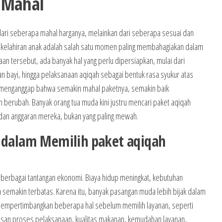
 Mahal
kur dari seberapa mahal harganya, melainkan dari seberapa sesuai dan
 kelahiran anak adalah salah satu momen paling membahagiakan dalam
an tersebut, ada banyak hal yang perlu dipersiapkan, mulai dari
n bayi, hingga pelaksanaan aqiqah sebagai bentuk rasa syukur atas
g menganggap bahwa semakin mahal paketnya, semakin baik
h berubah. Banyak orang tua muda kini justru mencari paket aqiqah
 dan anggaran mereka, bukan yang paling mewah.
s dalam Memilih paket aqiqah
h berbagai tantangan ekonomi. Biaya hidup meningkat, kebutuhan
 semakin terbatas. Karena itu, banyak pasangan muda lebih bijak dalam
empertimbangkan beberapa hal sebelum memilih layanan, seperti
asan proses pelaksanaan, kualitas makanan, kemudahan layanan,