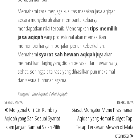
Memahami cara menjaga kualitas masakan jasa aqiqah
secara menyeluruh akan membantu keluarga
mendapatkan nilai terbaik. Menerapkan
tips memilih
jasa aqiqah
yang profesional akan memastikan
momen berharga ini berjalan penuh keberkahan.
Memahami
syarat sah hewan aqiqah
juga akan
memastikan daging yang diolah berasal dari hewan yang
sehat, sehingga cita rasa yang dihasilkan pun maksimal
dan sesuai tuntunan agama.
Kategori
Jasa Aqiqah
Paket Aqiqah
Navigasi
Pos
SEBELUMNYA
BERIKUTNYA
Po
Mengenal Ciri-Ciri Kambing
Siasat Mengatur Menu Prasmanan
pos
Sebelumnya
Be
Aqiqah yang Sah Sesuai Syariat
Aqiqah yang Hemat Budget Tapi
Islam Jangan Sampai Salah Pilih
Tetap Terkesan Mewah di Mata
Tetangga