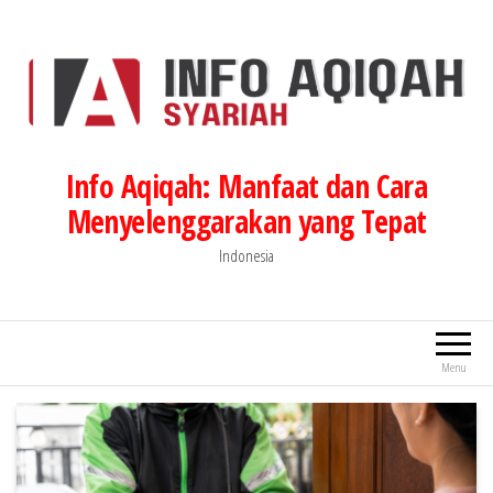
Lompat
ke
konten
Info Aqiqah: Manfaat dan Cara
Menyelenggarakan yang Tepat
Indonesia
Menu