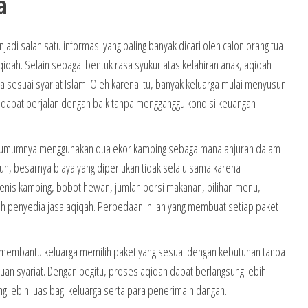
a
adi salah satu informasi yang paling banyak dicari oleh calon orang tua
ah. Selain sebagai bentuk rasa syukur atas kelahiran anak, aqiqah
a sesuai syariat Islam. Oleh karena itu, banyak keluarga mulai menyusun
s dapat berjalan dengan baik tanpa mengganggu kondisi keuangan
ki umumnya menggunakan dua ekor kambing sebagaimana anjuran dalam
n, besarnya biaya yang diperlukan tidak selalu sama karena
 jenis kambing, bobot hewan, jumlah porsi makanan, pilihan menu,
eh penyedia jasa aqiqah. Perbedaan inilah yang membuat setiap paket
mbantu keluarga memilih paket yang sesuai dengan kebutuhan tanpa
an syariat. Dengan begitu, proses aqiqah dapat berlangsung lebih
g lebih luas bagi keluarga serta para penerima hidangan.