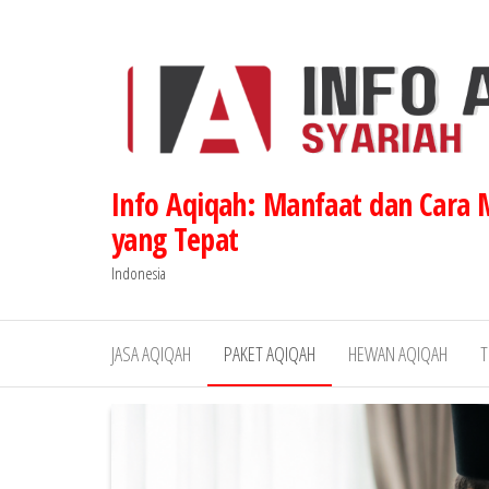
Lompat
ke
konten
Info Aqiqah: Manfaat dan Cara
yang Tepat
Indonesia
JASA AQIQAH
PAKET AQIQAH
HEWAN AQIQAH
T