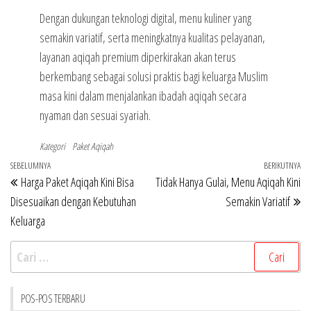
Dengan dukungan teknologi digital, menu kuliner yang
semakin variatif, serta meningkatnya kualitas pelayanan,
layanan aqiqah premium diperkirakan akan terus
berkembang sebagai solusi praktis bagi keluarga Muslim
masa kini dalam menjalankan ibadah aqiqah secara
nyaman dan sesuai syariah.
Kategori
Paket Aqiqah
Navigasi
Pos
SEBELUMNYA
BERIKUTNYA
Po
Harga Paket Aqiqah Kini Bisa
Tidak Hanya Gulai, Menu Aqiqah Kini
pos
Sebelumnya
Be
Disesuaikan dengan Kebutuhan
Semakin Variatif
Keluarga
Cari
untuk:
POS-POS TERBARU