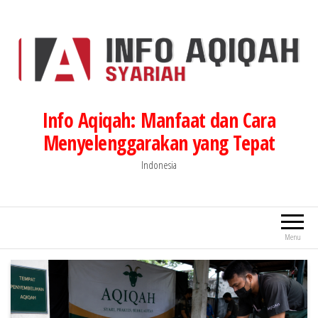
Lompat
ke
konten
Info Aqiqah: Manfaat dan Cara
Menyelenggarakan yang Tepat
Indonesia
Menu