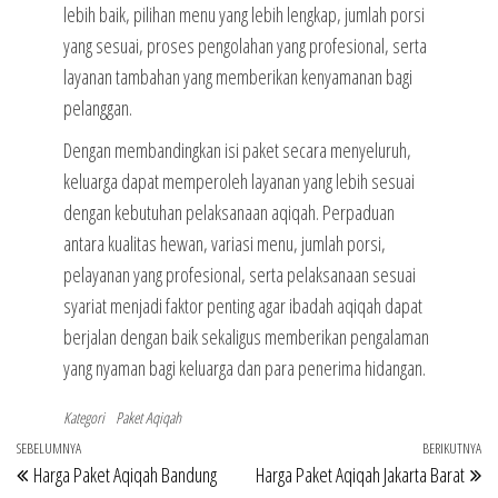
lebih baik, pilihan menu yang lebih lengkap, jumlah porsi
yang sesuai, proses pengolahan yang profesional, serta
layanan tambahan yang memberikan kenyamanan bagi
pelanggan.
Dengan membandingkan isi paket secara menyeluruh,
keluarga dapat memperoleh layanan yang lebih sesuai
dengan kebutuhan pelaksanaan aqiqah. Perpaduan
antara kualitas hewan, variasi menu, jumlah porsi,
pelayanan yang profesional, serta pelaksanaan sesuai
syariat menjadi faktor penting agar ibadah aqiqah dapat
berjalan dengan baik sekaligus memberikan pengalaman
yang nyaman bagi keluarga dan para penerima hidangan.
Kategori
Paket Aqiqah
Navigasi
Pos
SEBELUMNYA
BERIKUTNYA
Po
Harga Paket Aqiqah Bandung
Harga Paket Aqiqah Jakarta Barat
pos
Sebelumnya
Be