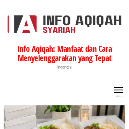
Lompat
ke
konten
Info Aqiqah: Manfaat dan Cara
Menyelenggarakan yang Tepat
Indonesia
Menu