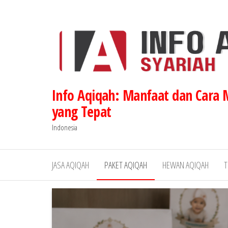
Lompat
ke
konten
Info Aqiqah: Manfaat dan Cara
yang Tepat
Indonesia
JASA AQIQAH
PAKET AQIQAH
HEWAN AQIQAH
T