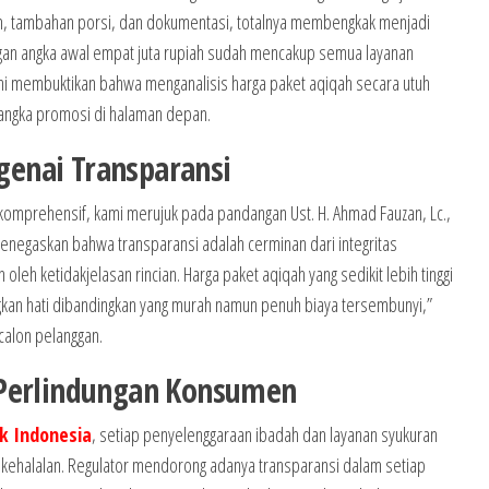
im, tambahan porsi, dan dokumentasi, totalnya membengkak menjadi
engan angka awal empat juta rupiah sudah mencakup semua layanan
ini membuktikan bahwa menganalisis harga paket aqiqah secara utuh
 angka promosi di halaman depan.
enai Transparansi
komprehensif, kami merujuk pada pandangan Ust. H. Ahmad Fauzan, Lc.,
menegaskan bahwa transparansi adalah cerminan dari integritas
 oleh ketidakjelasan rincian. Harga paket aqiqah yang sedikit lebih tinggi
gkan hati dibandingkan yang murah namun penuh biaya tersembunyi,”
calon pelanggan.
 Perlindungan Konsumen
k Indonesia
, setiap penyelenggaraan ibadah dan layanan syukuran
kehalalan. Regulator mendorong adanya transparansi dalam setiap