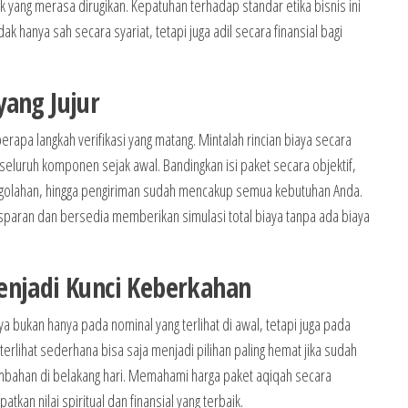
k yang merasa dirugikan. Kepatuhan terhadap standar etika bisnis ini
 hanya sah secara syariat, tetapi juga adil secara finansial bagi
yang Jujur
pa langkah verifikasi yang matang. Mintalah rincian biaya secara
eluruh komponen sejak awal. Bandingkan isi paket secara objektif,
golahan, hingga pengiriman sudah mencakup semua kebutuhan Anda.
ansparan dan bersedia memberikan simulasi total biaya tanpa ada biaya
enjadi Kunci Keberkahan
 bukan hanya pada nominal yang terlihat di awal, tetapi juga pada
terlihat sederhana bisa saja menjadi pilihan paling hemat jika sudah
mbahan di belakang hari. Memahami harga paket aqiqah secara
n nilai spiritual dan finansial yang terbaik.