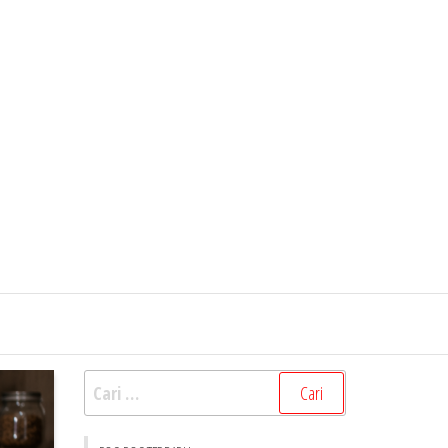
Cari
untuk: