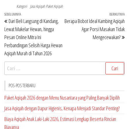
Kategori
Jasa Aqiqah
Paket Aqiqah
Navigasi
Pos
SEBELUMNYA
BERIKUTNYA
Po
Dari Beli Langsung di Kandang,
Berapa Bobot Ideal Kambing Aqiqah
pos
Sebelumnya
Be
Lewat Makelar Hewan, hingga
Agar Porsi Masakan Tidak
Pesan Online Mitra Ini
Mengecewakan?
Perbandingan Selisih Harga Hewan
Aqiqah Murah di Tahun 2026
Cari
untuk:
POS-POS TERBARU
Paket Aqiqah 2026 dengan Menu Nusantara yang Paling Banyak Dipilih
Jasa Aqiqah dengan Dapur Higienis, Kenapa Menjadi Standar Penting?
Biaya Aqiqah Anak Laki-Laki 2026, Estimasi Lengkap Beserta Rincian
Biayanya