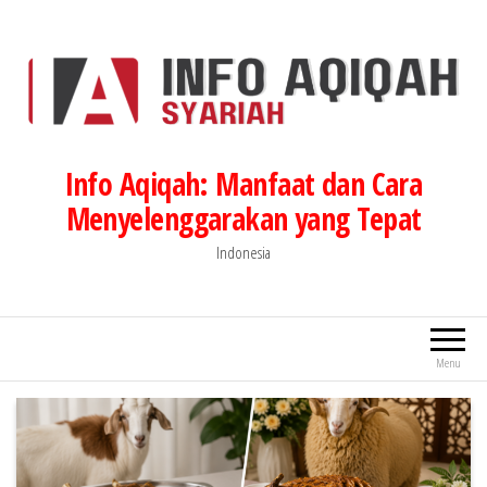
Lompat
ke
konten
Info Aqiqah: Manfaat dan Cara
Menyelenggarakan yang Tepat
Indonesia
Menu