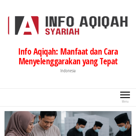
Lompat
ke
konten
Info Aqiqah: Manfaat dan Cara
Menyelenggarakan yang Tepat
Indonesia
Menu