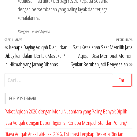
ketulusan hati untuk berbagi rezeki kepada sesama
dengan persembahan yang paling layak dan terjaga
kehalalannya.
Kategori
Paket Aqiqah
Navigasi
Pos
SEBELUMNYA
BERIKUTNYA
Po
Kenapa Daging Aqiqah Dianjurkan
Satu Kesalahan Saat Memilih Jasa
pos
Sebelumnya
Be
Dibagikan dalam Bentuk Masakan?
Aqiqah Bisa Membuat Momen
Ini Hikmah yang Jarang Dibahas
Syukur Berubah Jadi Penyesalan
Cari
untuk:
POS-POS TERBARU
Paket Aqiqah 2026 dengan Menu Nusantara yang Paling Banyak Dipilih
Jasa Aqiqah dengan Dapur Higienis, Kenapa Menjadi Standar Penting?
Biaya Aqiqah Anak Laki-Laki 2026, Estimasi Lengkap Beserta Rincian