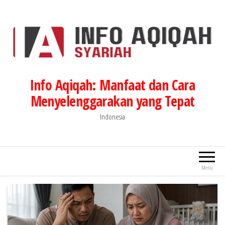
Lompat
ke
konten
Info Aqiqah: Manfaat dan Cara
Menyelenggarakan yang Tepat
Indonesia
Menu