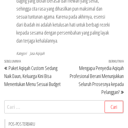
daging yang diolah berasal dari hewan yang sehat,
sehingga cita rasa yang dihasilkan pun maksimal dan
sesuai tuntunan agama. Karena pada akhirnya, esensi
dari ibadah ini adalah ketulusan hati untuk berbagi rezeki
kepada sesama dengan persembahan yang paling layak
dan terjaga kehalalannya.
Kategori
Jasa Aqiqah
Navigasi
Pos
SEBELUMNYA
BERIKUTNYA
Po
Paket Aqiqah Custom Sedang
Mengapa Penyedia Aqiqah
pos
Sebelumnya
Be
Naik Daun, Keluarga Kini Bisa
Profesional Berani Menunjukkan
Menentukan Menu Sesuai Budget
Seluruh Prosesnya kepada
Pelanggan?
Cari
untuk:
POS-POS TERBARU