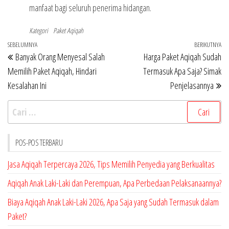
manfaat bagi seluruh penerima hidangan.
Kategori
Paket Aqiqah
Navigasi
Pos
SEBELUMNYA
BERIKUTNYA
Po
Banyak Orang Menyesal Salah
Harga Paket Aqiqah Sudah
pos
Sebelumnya
Be
Memilih Paket Aqiqah, Hindari
Termasuk Apa Saja? Simak
Kesalahan Ini
Penjelasannya
Cari
untuk:
POS-POS TERBARU
Jasa Aqiqah Terpercaya 2026, Tips Memilih Penyedia yang Berkualitas
Aqiqah Anak Laki-Laki dan Perempuan, Apa Perbedaan Pelaksanaannya?
Biaya Aqiqah Anak Laki-Laki 2026, Apa Saja yang Sudah Termasuk dalam
Paket?