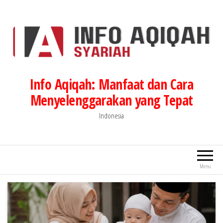
Lompat
ke
konten
Info Aqiqah: Manfaat dan Cara
Menyelenggarakan yang Tepat
Indonesia
Menu