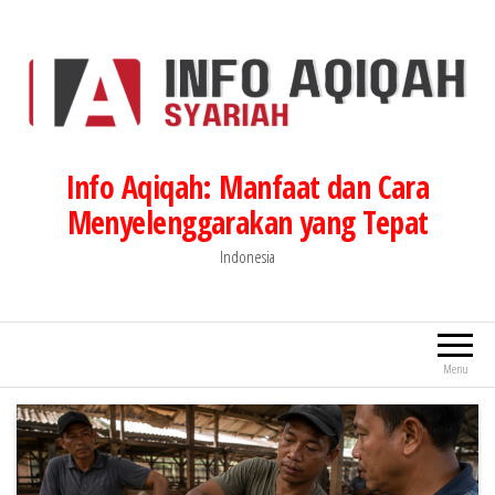
Lompat
ke
konten
Info Aqiqah: Manfaat dan Cara
Menyelenggarakan yang Tepat
Indonesia
Menu