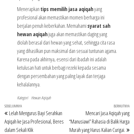
Menerapkan
tips memilih jasa aqiqah
yang
profesional akan memastikan momen berharga ini
berjalan penuh keberkahan. Memahami
syarat sah
hewan aqiqah
juga akan memastikan daging yang
diolah berasal dari hewan yang sehat, sehingga cita rasa
yang dihasilkan pun maksimal dan sesuai tuntunan agama.
Karena pada akhirnya, esensi dari ibadah ini adalah
ketulusan hati untuk berbagi rezeki kepada sesama
dengan persembahan yang paling layak dan terjaga
kehalalannya.
Kategori
Hewan Aqiqah
Navigasi
Pos
SEBELUMNYA
BERIKUTNYA
Po
Lelah Mengurus Bayi Serahkan
Mencari Jasa Aqiqah yang
pos
Sebelumnya
Be
Aqiqah ke Jasa Profesional, Beres
“Manusiawi” Rahasia di Balik Harga
dalam Sekali Klik
Murah yang Harus Kalian Curigai.