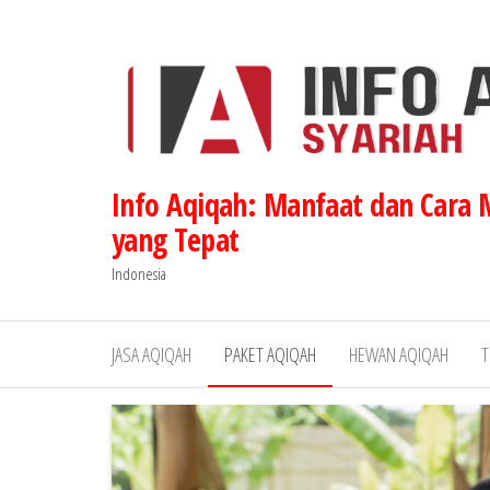
Lompat
ke
konten
Info Aqiqah: Manfaat dan Cara
yang Tepat
Indonesia
JASA AQIQAH
PAKET AQIQAH
HEWAN AQIQAH
T