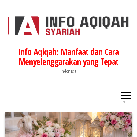
Lompat
ke
konten
Info Aqiqah: Manfaat dan Cara
Menyelenggarakan yang Tepat
Indonesia
Menu