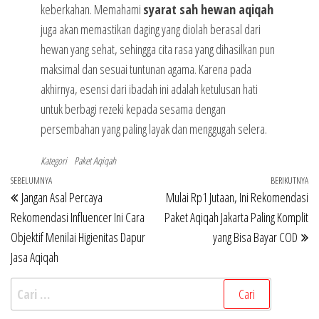
keberkahan. Memahami
syarat sah hewan aqiqah
juga akan memastikan daging yang diolah berasal dari
hewan yang sehat, sehingga cita rasa yang dihasilkan pun
maksimal dan sesuai tuntunan agama. Karena pada
akhirnya, esensi dari ibadah ini adalah ketulusan hati
untuk berbagi rezeki kepada sesama dengan
persembahan yang paling layak dan menggugah selera.
Kategori
Paket Aqiqah
Navigasi
Pos
SEBELUMNYA
BERIKUTNYA
Po
Jangan Asal Percaya
Mulai Rp1 Jutaan, Ini Rekomendasi
pos
Sebelumnya
Be
Rekomendasi Influencer Ini Cara
Paket Aqiqah Jakarta Paling Komplit
Objektif Menilai Higienitas Dapur
yang Bisa Bayar COD
Jasa Aqiqah
Cari
untuk: