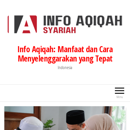
Lompat
ke
konten
Info Aqiqah: Manfaat dan Cara
Menyelenggarakan yang Tepat
Indonesia
Menu