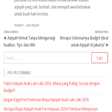
aqiqah yang sah, berkah, dan menjadi awal kebaikan
untuk buah hati tercinta.
Kategori
Jasa Aqiqah
Navigasi
Pos
SEBELUMNYA
BERIKUTNYA
Po
Aqiqah Hemat Tanpa Mengurangi
Berapa Sebenarnya Budget Ideal
pos
Sebelumnya
Be
Kualitas: Tips dari Ahli
untuk Aqiqah di Jakarta?
Cari
untuk:
POS-POS TERBARU
Paket Aqiqah Anak Laki-Laki 2026, Mana yang Paling Sesuai dengan
Budget?
Jangan Kaget! Ini Perkiraan Biaya Aqiqah Anak Laki-Laki 2026
Berapa Biaya Aqiqah Anak Perempuan 2026? Panduan Menyusun