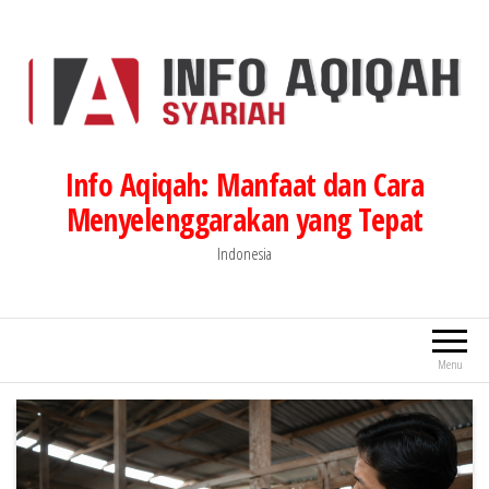
Lompat
ke
konten
Info Aqiqah: Manfaat dan Cara
Menyelenggarakan yang Tepat
Indonesia
Menu