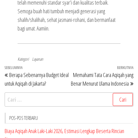
telah memenuhi standar syar’i dan kualitas terbaik.
Semoga buah hati tumbuh menjadi generasi yang
shalih/shalihah, sehat jasmani-rohani, dan bermanfaat
bagi umat. Aamiin.
Kategori
Layanan
Navigasi
Pos
SEBELUMNYA
BERIKUTNYA
Po
Berapa Sebenarnya Budget Ideal
Memahami Tata Cara Aqiqah yang
pos
Sebelumnya
Be
untuk Aqiqah di Jakarta?
Benar Menurut Ulama Indonesia
Cari
untuk:
POS-POS TERBARU
Biaya Aqiqah Anak Laki-Laki 2026, Estimasi Lengkap Beserta Rincian