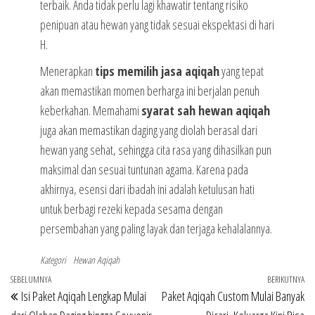
terbaik. Anda tidak perlu lagi khawatir tentang risiko
penipuan atau hewan yang tidak sesuai ekspektasi di hari
H.
Menerapkan
tips memilih jasa aqiqah
yang tepat
akan memastikan momen berharga ini berjalan penuh
keberkahan. Memahami
syarat sah hewan aqiqah
juga akan memastikan daging yang diolah berasal dari
hewan yang sehat, sehingga cita rasa yang dihasilkan pun
maksimal dan sesuai tuntunan agama. Karena pada
akhirnya, esensi dari ibadah ini adalah ketulusan hati
untuk berbagi rezeki kepada sesama dengan
persembahan yang paling layak dan terjaga kehalalannya.
Kategori
Hewan Aqiqah
Navigasi
Pos
SEBELUMNYA
BERIKUTNYA
Po
Isi Paket Aqiqah Lengkap Mulai
Paket Aqiqah Custom Mulai Banyak
pos
Sebelumnya
Be