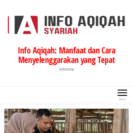
Lompat
ke
konten
Info Aqiqah: Manfaat dan Cara
Menyelenggarakan yang Tepat
Indonesia
Menu