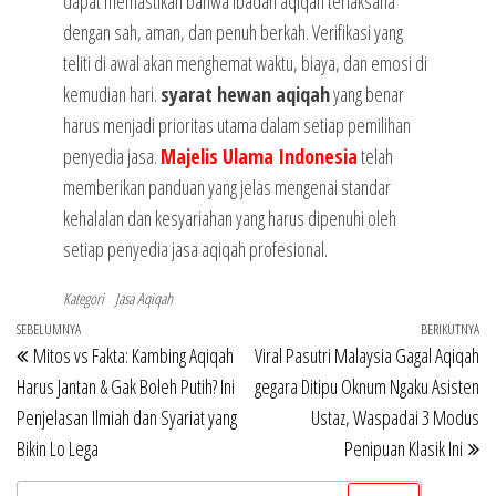
dapat memastikan bahwa ibadah aqiqah terlaksana
dengan sah, aman, dan penuh berkah. Verifikasi yang
teliti di awal akan menghemat waktu, biaya, dan emosi di
kemudian hari.
syarat hewan aqiqah
yang benar
harus menjadi prioritas utama dalam setiap pemilihan
penyedia jasa.
Majelis Ulama Indonesia
telah
memberikan panduan yang jelas mengenai standar
kehalalan dan kesyariahan yang harus dipenuhi oleh
setiap penyedia jasa aqiqah profesional.
Kategori
Jasa Aqiqah
Navigasi
Pos
SEBELUMNYA
BERIKUTNYA
Po
Mitos vs Fakta: Kambing Aqiqah
Viral Pasutri Malaysia Gagal Aqiqah
pos
Sebelumnya
Be
Harus Jantan & Gak Boleh Putih? Ini
gegara Ditipu Oknum Ngaku Asisten
Penjelasan Ilmiah dan Syariat yang
Ustaz, Waspadai 3 Modus
Bikin Lo Lega
Penipuan Klasik Ini
Cari