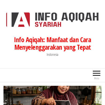
Lompat
ke
konten
Info Aqiqah: Manfaat dan Cara
Menyelenggarakan yang Tepat
Indonesia
Menu