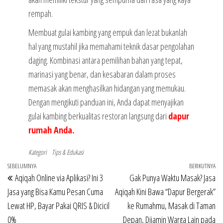
rempah.
Membuat gulai kambing yang empuk dan lezat bukanlah
hal yang mustahil jika memahami teknik dasar pengolahan
daging. Kombinasi antara pemilihan bahan yang tepat,
marinasi yang benar, dan kesabaran dalam proses
memasak akan menghasilkan hidangan yang memukau.
Dengan mengikuti panduan ini, Anda dapat menyajikan
gulai kambing berkualitas restoran langsung dari
dapur
rumah Anda.
Kategori
Tips & Edukasi
Navigasi
Pos
SEBELUMNYA
BERIKUTNYA
Po
Aqiqah Online via Aplikasi? Ini 3
Gak Punya Waktu Masak? Jasa
pos
Sebelumnya
Be
Jasa yang Bisa Kamu Pesan Cuma
Aqiqah Kini Bawa “Dapur Bergerak”
Lewat HP, Bayar Pakai QRIS & Dicicil
ke Rumahmu, Masak di Taman
0%
Depan, Dijamin Warga Lain pada