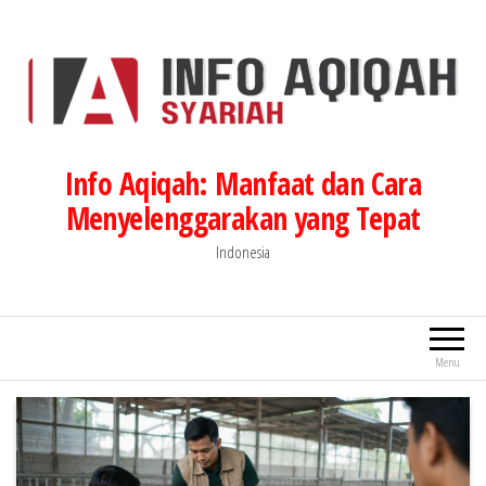
Lompat
ke
konten
Info Aqiqah: Manfaat dan Cara
Menyelenggarakan yang Tepat
Indonesia
Menu