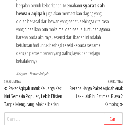
berjalan penuh keberkahan. Memahami
syarat sah
hewan aqiqah
juga akan memastikan daging yang
diolah berasal dari hewan yang sehat, sehingga cita rasa
yang dihasilkan pun maksimal dan sesuai tuntunan agama.
Karena pada akhirnya, esensi dari ibadah ini adalah
ketulusan hati untuk berbagi rezeki kepada sesama
dengan persembahan yang paling layak dan terjaga
kehalalannya.
Kategori
Hewan Aqiqah
Navigasi
Pos
SEBELUMNYA
BERIKUTNYA
Po
Paket Aqiqah untuk Keluarga Kecil
Berapa Harga Paket Aqiqah Anak
pos
Sebelumnya
Be
Kini Semakin Populer, Lebih Efisien
Laki-Laki? Ini Estimasi Biaya 2
Tanpa Mengurangi Makna Ibadah
Kambing
Cari
untuk: