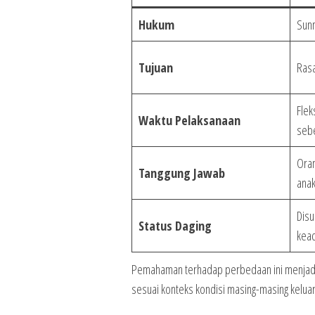
Hukum
Sun
Tujuan
Rasa
Flek
Waktu Pelaksanaan
sebe
Oran
Tanggung Jawab
ana
Disu
Status Daging
kea
Pemahaman terhadap perbedaan ini menjad
sesuai konteks kondisi masing-masing keluar