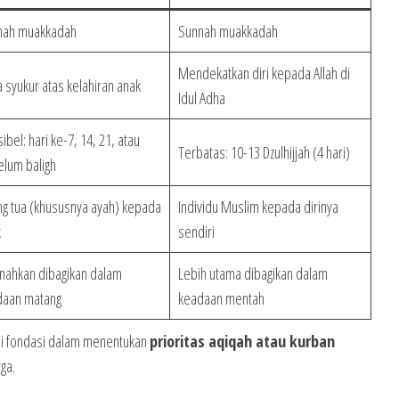
nah muakkadah
Sunnah muakkadah
Mendekatkan diri kepada Allah di
 syukur atas kelahiran anak
Idul Adha
sibel: hari ke-7, 14, 21, atau
Terbatas: 10-13 Dzulhijjah (4 hari)
lum baligh
g tua (khususnya ayah) kepada
Individu Muslim kepada dirinya
k
sendiri
nahkan dibagikan dalam
Lebih utama dibagikan dalam
daan matang
keadaan mentah
i fondasi dalam menentukan
prioritas aqiqah atau kurban
ga.