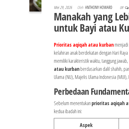
Mei 29, 2026
Oleh
ANTHONY HOWARD
Off
Manakah yang Lebi
untuk Bayi atau K
Prioritas aqiqah atau kurban
menjadi 
kelahiran anak berdekatan dengan Hari Ray
memiliki karakteristik waktu, tanggung jawab,
atau kurban
berdasarkan dalil shahih, pa
Ulama (NU), Majelis Ulama Indonesia (MUI),
Perbedaan Fundamenta
Sebelum menentukan
prioritas aqiqah 
kedua ibadah ini:
Aspek