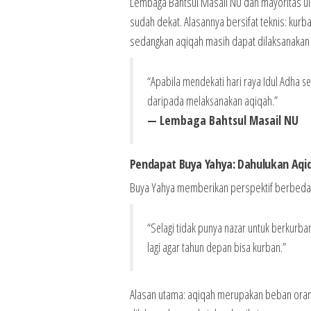
Lembaga Bahtsul Masail NU dan mayoritas 
sudah dekat. Alasannya bersifat teknis: kurb
sedangkan aqiqah masih dapat dilaksanakan h
“Apabila mendekati hari raya Idul Adha s
daripada melaksanakan aqiqah.”
— Lembaga Bahtsul Masail NU
Pendapat Buya Yahya: Dahulukan Aqi
Buya Yahya memberikan perspektif berbeda 
“Selagi tidak punya nazar untuk berkurba
lagi agar tahun depan bisa kurban.”
Alasan utama: aqiqah merupakan beban orang