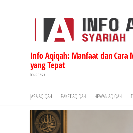
Lompat
ke
konten
Info Aqiqah: Manfaat dan Cara
yang Tepat
Indonesia
JASA AQIQAH
PAKET AQIQAH
HEWAN AQIQAH
T