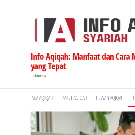
Lompat
ke
konten
Info Aqiqah: Manfaat dan Cara
yang Tepat
Indonesia
JASA AQIQAH
PAKET AQIQAH
HEWAN AQIQAH
T