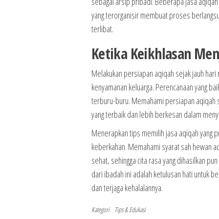
sebagai arsip pribadi. Beberapa jasa aqiqah
yang terorganisir membuat proses berlangsun
terlibat.
Ketika Keikhlasan Men
Melakukan persiapan aqiqah sejak jauh hari 
kenyamanan keluarga. Perencanaan yang baik
terburu-buru. Memahami persiapan aqiqah s
yang terbaik dan lebih berkesan dalam menya
Menerapkan tips memilih jasa aqiqah yang p
keberkahan. Memahami syarat sah hewan aqi
sehat, sehingga cita rasa yang dihasilkan p
dari ibadah ini adalah ketulusan hati untuk
dan terjaga kehalalannya.
Kategori
Tips & Edukasi