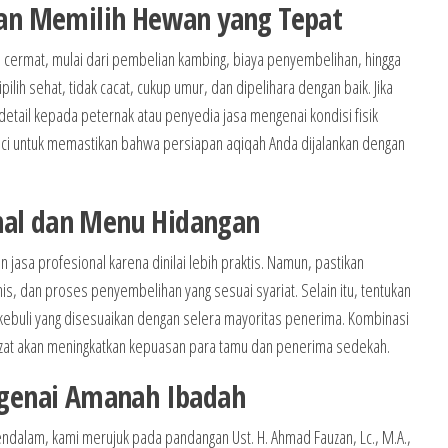
an Memilih Hewan yang Tepat
 cermat, mulai dari pembelian kambing, biaya penyembelihan, hingga
lih sehat, tidak cacat, cukup umur, dan dipelihara dengan baik. Jika
etail kepada peternak atau penyedia jasa mengenai kondisi fisik
unci untuk memastikan bahwa persiapan aqiqah Anda dijalankan dengan
nal dan Menu Hidangan
 jasa profesional karena dinilai lebih praktis. Namun, pastikan
nis, dan proses penyembelihan yang sesuai syariat. Selain itu, tentukan
i kebuli yang disesuaikan dengan selera mayoritas penerima. Kombinasi
ezat akan meningkatkan kepuasan para tamu dan penerima sedekah.
genai Amanah Ibadah
ndalam, kami merujuk pada pandangan Ust. H. Ahmad Fauzan, Lc., M.A.,