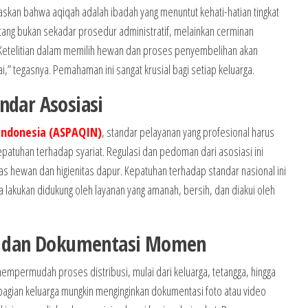
skan bahwa aqiqah adalah ibadah yang menuntut kehati-hatian tingkat
tang bukan sekadar prosedur administratif, melainkan cerminan
 Ketelitian dalam memilih hewan dan proses penyembelihan akan
i,” tegasnya. Pemahaman ini sangat krusial bagi setiap keluarga.
ndar Asosiasi
Indonesia (ASPAQIN)
, standar pelayanan yang profesional harus
atuhan terhadap syariat. Regulasi dan pedoman dari asosiasi ini
as hewan dan higienitas dapur. Kepatuhan terhadap standar nasional ini
lakukan didukung oleh layanan yang amanah, bersih, dan diakui oleh
sir dan Dokumentasi Momen
mpermudah proses distribusi, mulai dari keluarga, tetangga, hingga
ebagian keluarga mungkin menginginkan dokumentasi foto atau video