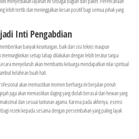
 kini menyediakan layanan ini sebagai bagian dari paket. Perencanaan
g lebih tertib dan meninggalkan kesan positif bagi semua pihak yang
jadi Inti Pengabdian
memberikan banyak keuntungan, baik dari sisi teknis maupun
 memungkinkan setiap tahap dilakukan dengan lebih teratur tanpa
ecara menyeluruh akan membantu keluarga mendapatkan nilai spiritual
mbut kelahiran buah hati.
rofesional akan memastikan momen berharga ini berjalan penuh
qah juga akan memastikan daging yang diolah berasal dari hewan yang
un maksimal dan sesuai tuntunan agama. Karena pada akhirnya, esensi
 berbagi rezeki kepada sesama dengan persembahan yang paling layak