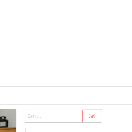
Cari
untuk: