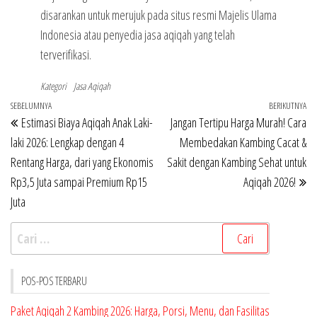
disarankan untuk merujuk pada situs resmi Majelis Ulama
Indonesia atau penyedia jasa aqiqah yang telah
terverifikasi.
Kategori
Jasa Aqiqah
Navigasi
Pos
SEBELUMNYA
BERIKUTNYA
Po
Estimasi Biaya Aqiqah Anak Laki-
Jangan Tertipu Harga Murah! Cara
pos
Sebelumnya
Be
laki 2026: Lengkap dengan 4
Membedakan Kambing Cacat &
Rentang Harga, dari yang Ekonomis
Sakit dengan Kambing Sehat untuk
Rp3,5 Juta sampai Premium Rp15
Aqiqah 2026!
Juta
Cari
untuk:
POS-POS TERBARU
Paket Aqiqah 2 Kambing 2026: Harga, Porsi, Menu, dan Fasilitas