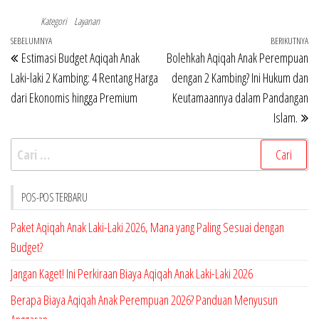
Kategori
Layanan
Navigasi
Pos
SEBELUMNYA
BERIKUTNYA
Po
Estimasi Budget Aqiqah Anak
Bolehkah Aqiqah Anak Perempuan
pos
Sebelumnya
Be
Laki-laki 2 Kambing: 4 Rentang Harga
dengan 2 Kambing? Ini Hukum dan
dari Ekonomis hingga Premium
Keutamaannya dalam Pandangan
Islam.
Cari
untuk:
POS-POS TERBARU
Paket Aqiqah Anak Laki-Laki 2026, Mana yang Paling Sesuai dengan
Budget?
Jangan Kaget! Ini Perkiraan Biaya Aqiqah Anak Laki-Laki 2026
Berapa Biaya Aqiqah Anak Perempuan 2026? Panduan Menyusun