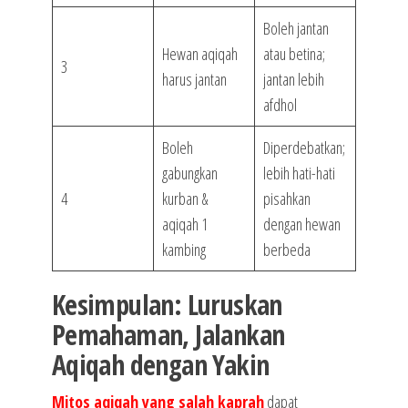
Boleh jantan
Hewan aqiqah
atau betina;
3
harus jantan
jantan lebih
afdhol
Boleh
Diperdebatkan;
gabungkan
lebih hati-hati
4
kurban &
pisahkan
aqiqah 1
dengan hewan
kambing
berbeda
Kesimpulan: Luruskan
Pemahaman, Jalankan
Aqiqah dengan Yakin
Mitos aqiqah yang salah kaprah
dapat