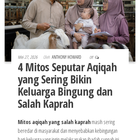
Mei 27, 2026
Oleh
ANTHONY HOWARD
Off
4 Mitos Seputar Aqiqah
yang Sering Bikin
Keluarga Bingung dan
Salah Kaprah
Mitos aqiqah yang salah kaprah
masih sering
beredar di masyarakat dan menyebabkan kebingungan
bagi keluarga yang ingin melaksanakan ibadah sunnah ini.