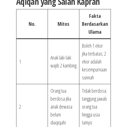
Aqiqah yang Salah Kaprah
Fakta
No.
Mitos
Berdasarkan
Ulama
Boleh 1 ekor
jika terbatas; 2
Anak laki-laki
1
ekor adalah
wajib 2 kambing
kesempurnaan
sunnah
Orang tua
Tidak berdosa;
berdosa jika
tanggung jawab
2
anak dewasa
orang tua
belum
hingga usia
diaqiqahi
tamyiz