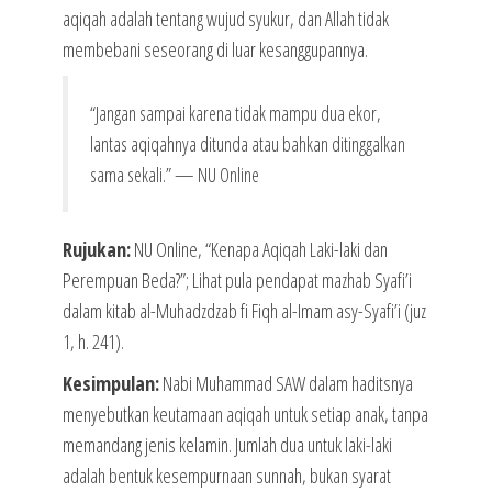
aqiqah adalah tentang wujud syukur, dan Allah tidak
membebani seseorang di luar kesanggupannya.
“Jangan sampai karena tidak mampu dua ekor,
lantas aqiqahnya ditunda atau bahkan ditinggalkan
sama sekali.” — NU Online
Rujukan:
NU Online, “Kenapa Aqiqah Laki-laki dan
Perempuan Beda?”; Lihat pula pendapat mazhab Syafi’i
dalam kitab al-Muhadzdzab fi Fiqh al-Imam asy-Syafi’i (juz
1, h. 241).
Kesimpulan:
Nabi Muhammad SAW dalam haditsnya
menyebutkan keutamaan aqiqah untuk setiap anak, tanpa
memandang jenis kelamin. Jumlah dua untuk laki-laki
adalah bentuk kesempurnaan sunnah, bukan syarat