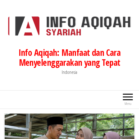
Lompat
ke
konten
Info Aqiqah: Manfaat dan Cara
Menyelenggarakan yang Tepat
Indonesia
Menu