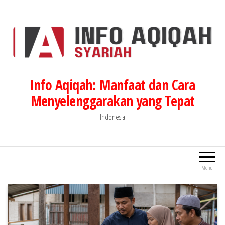
Lompat
ke
konten
Info Aqiqah: Manfaat dan Cara
Menyelenggarakan yang Tepat
Indonesia
Menu