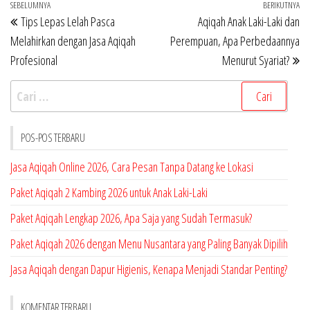
Navigasi
Pos
SEBELUMNYA
BERIKUTNYA
Po
Tips Lepas Lelah Pasca
Aqiqah Anak Laki-Laki dan
pos
Sebelumnya
Be
Melahirkan dengan Jasa Aqiqah
Perempuan, Apa Perbedaannya
Profesional
Menurut Syariat?
Cari
untuk:
POS-POS TERBARU
Jasa Aqiqah Online 2026, Cara Pesan Tanpa Datang ke Lokasi
Paket Aqiqah 2 Kambing 2026 untuk Anak Laki-Laki
Paket Aqiqah Lengkap 2026, Apa Saja yang Sudah Termasuk?
Paket Aqiqah 2026 dengan Menu Nusantara yang Paling Banyak Dipilih
Jasa Aqiqah dengan Dapur Higienis, Kenapa Menjadi Standar Penting?
KOMENTAR TERBARU