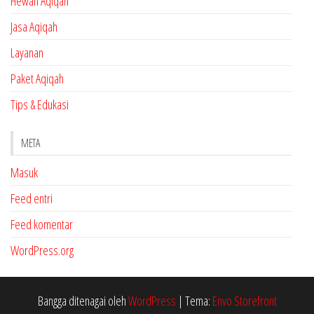
Hewan Aqiqah
Jasa Aqiqah
Layanan
Paket Aqiqah
Tips & Edukasi
META
Masuk
Feed entri
Feed komentar
WordPress.org
Bangga ditenagai oleh
WordPress
|
Tema:
Envo Storefront