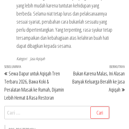
yang lebih mudah karena tuntutan kehidupan yang
berbeda. Selama niat tetap lurus dan pelaksanaannya
sesuai syariat, perubahan cara bukanlah sesuatu yang
perlu dipertentangkan. Yang terpenting, rasa syukur tetap
tersampaikan dan kebahagiaan atas kelahiran buah hati
dapat dibagikan kepada sesama.
Kategori
Jasa Aqiqah
Navigasi
Pos
SEBELUMNYA
BERIKUTNYA
Po
Sewa Dapur untuk Aqiqah Tren
Bukan Karena Malas, Ini Alasan
pos
Sebelumnya
Be
Terbaru 2026, Bawa Koki &
Banyak Keluarga Beralih ke Jasa
Peralatan Masak ke Rumah, Dijamin
Aqiqah
Lebih Hemat & Rasa Restoran
Cari
untuk: