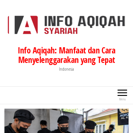
Lompat
ke
konten
Info Aqiqah: Manfaat dan Cara
Menyelenggarakan yang Tepat
Indonesia
Menu