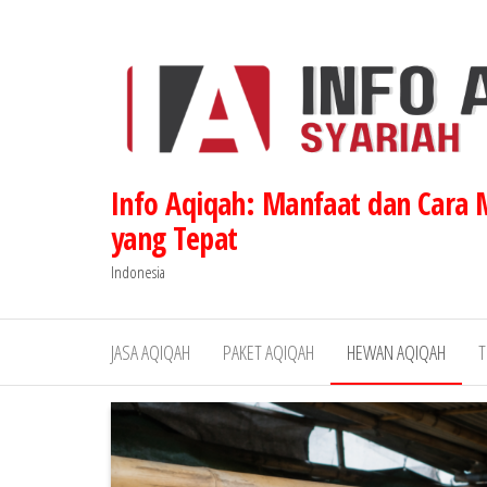
Lompat
ke
konten
Info Aqiqah: Manfaat dan Cara
yang Tepat
Indonesia
JASA AQIQAH
PAKET AQIQAH
HEWAN AQIQAH
T