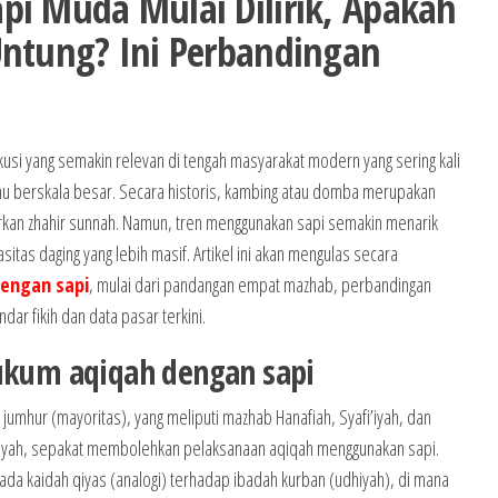
pi Muda Mulai Dilirik, Apakah
Untung? Ini Perbandingan
usi yang semakin relevan di tengah masyarakat modern yang sering kali
u berskala besar. Secara historis, kambing atau domba merupakan
kan zhahir sunnah. Namun, tren menggunakan sapi semakin menarik
itas daging yang lebih masif. Artikel ini akan mengulas secara
engan sapi
, mulai dari pandangan empat mazhab, perbandingan
dar fikih dan data pasar terkini.
hukum aqiqah dengan sapi
n jumhur (mayoritas), yang meliputi mazhab Hanafiah, Syafi’iyah, dan
ikiyah, sepakat membolehkan pelaksanaan aqiqah menggunakan sapi.
ada kaidah qiyas (analogi) terhadap ibadah kurban (udhiyah), di mana