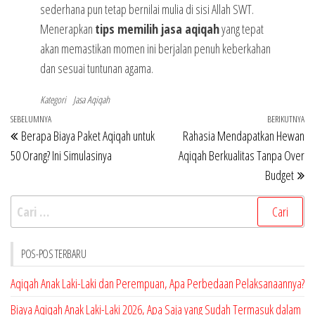
sederhana pun tetap bernilai mulia di sisi Allah SWT.
Menerapkan
tips memilih jasa aqiqah
yang tepat
akan memastikan momen ini berjalan penuh keberkahan
dan sesuai tuntunan agama.
Kategori
Jasa Aqiqah
Navigasi
Pos
SEBELUMNYA
BERIKUTNYA
Po
Berapa Biaya Paket Aqiqah untuk
Rahasia Mendapatkan Hewan
pos
Sebelumnya
Be
50 Orang? Ini Simulasinya
Aqiqah Berkualitas Tanpa Over
Budget
Cari
untuk:
POS-POS TERBARU
Aqiqah Anak Laki-Laki dan Perempuan, Apa Perbedaan Pelaksanaannya?
Biaya Aqiqah Anak Laki-Laki 2026, Apa Saja yang Sudah Termasuk dalam