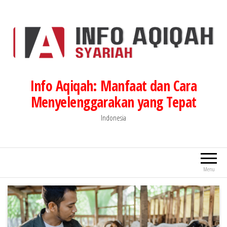
Lompat
ke
konten
Info Aqiqah: Manfaat dan Cara
Menyelenggarakan yang Tepat
Indonesia
Menu