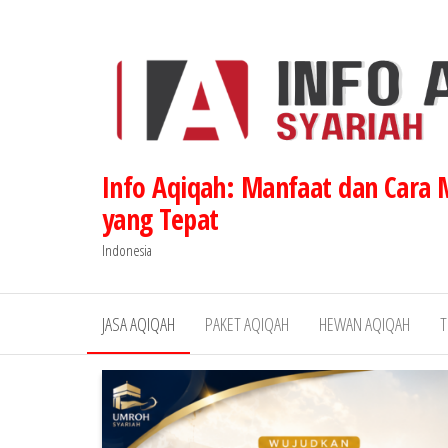
Lompat
ke
konten
Info Aqiqah: Manfaat dan Cara
yang Tepat
Indonesia
JASA AQIQAH
PAKET AQIQAH
HEWAN AQIQAH
T