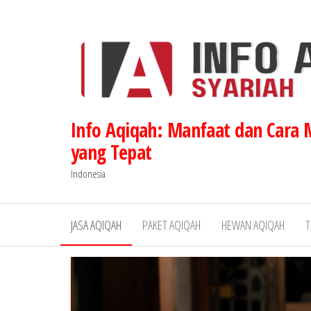
Lompat
ke
konten
Info Aqiqah: Manfaat dan Cara
yang Tepat
Indonesia
JASA AQIQAH
PAKET AQIQAH
HEWAN AQIQAH
T