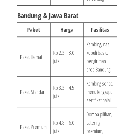
Bandung & Jawa Barat
Paket
Harga
Fasilitas
Kambing, nasi
Rp 2,3 – 3,0
kebuli basic,
Paket Hemat
juta
pengiriman
area Bandung
Kambing sehat,
Rp 3,3 – 4,5
Paket Standar
menu lengkap,
juta
sertifikat halal
Domba pilihan,
Rp 4,8 – 6,0
catering
Paket Premium
juta
premium,