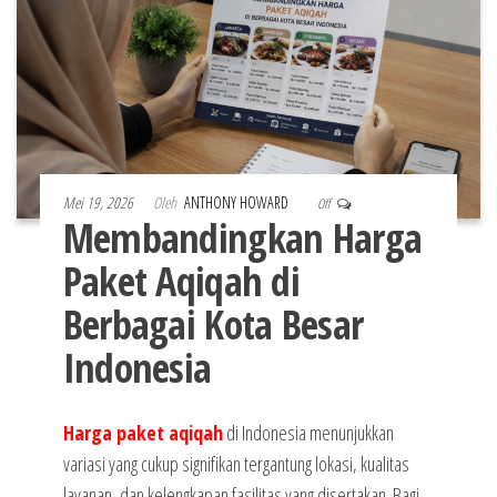
Mei 19, 2026
Oleh
ANTHONY HOWARD
Off
Membandingkan Harga
Paket Aqiqah di
Berbagai Kota Besar
Indonesia
Harga paket aqiqah
di Indonesia menunjukkan
variasi yang cukup signifikan tergantung lokasi, kualitas
layanan, dan kelengkapan fasilitas yang disertakan. Bagi