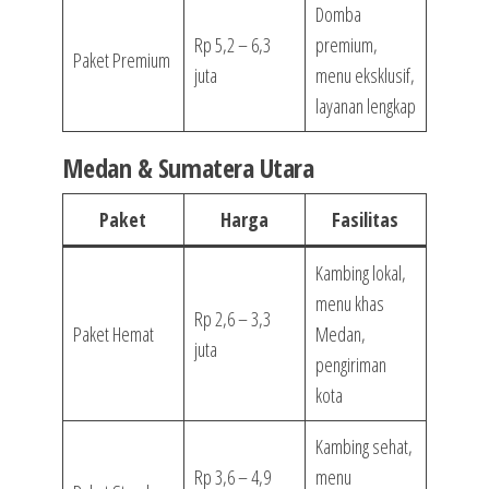
Domba
Rp 5,2 – 6,3
premium,
Paket Premium
juta
menu eksklusif,
layanan lengkap
Medan & Sumatera Utara
Paket
Harga
Fasilitas
Kambing lokal,
menu khas
Rp 2,6 – 3,3
Paket Hemat
Medan,
juta
pengiriman
kota
Kambing sehat,
Rp 3,6 – 4,9
menu