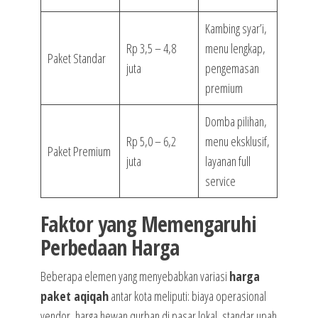
Kambing syar’i,
Rp 3,5 – 4,8
menu lengkap,
Paket Standar
juta
pengemasan
premium
Domba pilihan,
Rp 5,0 – 6,2
menu eksklusif,
Paket Premium
juta
layanan full
service
Faktor yang Memengaruhi
Perbedaan Harga
Beberapa elemen yang menyebabkan variasi
harga
paket aqiqah
antar kota meliputi: biaya operasional
vendor, harga hewan qurban di pasar lokal, standar upah