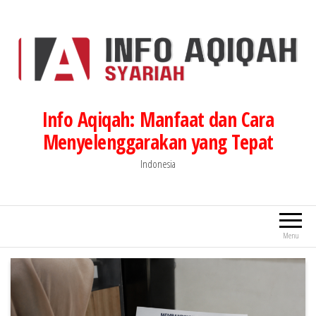
Lompat
ke
konten
Info Aqiqah: Manfaat dan Cara
Menyelenggarakan yang Tepat
Indonesia
Menu