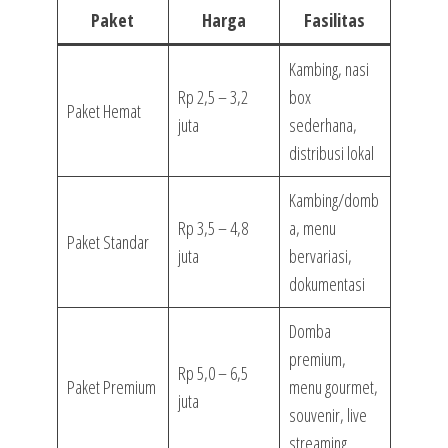
Paket
Harga
Fasilitas
Kambing, nasi
Rp 2,5 – 3,2
box
Paket Hemat
juta
sederhana,
distribusi lokal
Kambing/domb
Rp 3,5 – 4,8
a, menu
Paket Standar
juta
bervariasi,
dokumentasi
Domba
premium,
Rp 5,0 – 6,5
Paket Premium
menu gourmet,
juta
souvenir, live
streaming