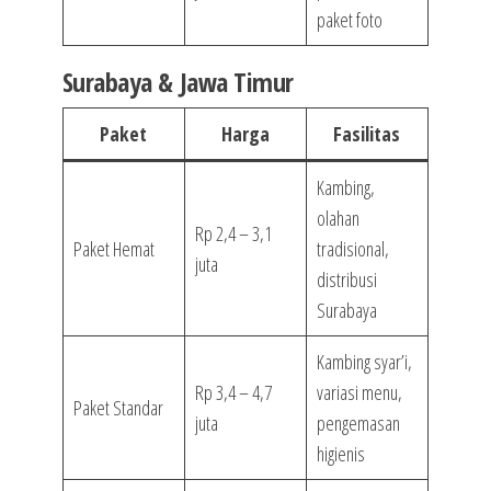
paket foto
Surabaya & Jawa Timur
Paket
Harga
Fasilitas
Kambing,
olahan
Rp 2,4 – 3,1
Paket Hemat
tradisional,
juta
distribusi
Surabaya
Kambing syar’i,
Rp 3,4 – 4,7
variasi menu,
Paket Standar
juta
pengemasan
higienis