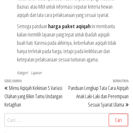
Baznas atau MUI untuk informasi seputar kriteria hewan
aqiqah dan tata cara pelaksanaan yang sesuai syariat.
Semoga panduan
harga paket aqiqah
ini membantu
kalian memilih layanan yang tepat untuk ibadah aqiqah
buah hati. Karena pada akhirnya, keberkahan aqiqah tidak
hanya terletak pada harga, tetapi pada keikhlasan dan
ketepatan pelaksanaan sesuai tuntunan agama.
Kategori
Layanan
Navigasi
Pos
SEBELUMNYA
BERIKUTNYA
Po
Menu Aqiqah Kekinian 5 Variasi
Panduan Lengkap Tata Cara Aqiqah
pos
Sebelumnya
Be
Olahan yang Bikin Tamu Undangan
Anak Laki-Laki dan Perempuan
Ketagihan
Sesuai Syariat Ulama
Cari
untuk: