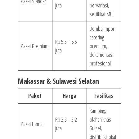
Paket Standar
juta
bervariasi,
sertifikat MUI
Domba impor,
catering
Rp 5,5 – 6,5
Paket Premium
premium,
juta
dokumentasi
profesional
Makassar & Sulawesi Selatan
Paket
Harga
Fasilitas
Kambing,
Rp 2,5 – 3,2
olahan khas
Paket Hemat
juta
Sulsel,
distribusi lokal