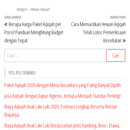
Kategori
Hewan Aqiqah
Navigasi
Pos
SEBELUMNYA
BERIKUTNYA
Po
Berapa Harga Paket Aqiqah per
Cara Memastikan Hewan Aqiqah
pos
Sebelumnya
Be
Porsi? Panduan Menghitung Budget
Telah Lolos Pemeriksaan
dengan Tepat
Kesehatan
Cari
untuk:
POS-POS TERBARU
Paket Aqiqah 2026 dengan Menu Nusantara yang Paling Banyak Dipilih
Jasa Aqiqah dengan Dapur Higienis, Kenapa Menjadi Standar Penting?
Biaya Aqiqah Anak Laki-Laki 2026, Estimasi Lengkap Beserta Rincian
Biayanya
Biaya Aqiqah Anak Laki-Laki Berdasarkan Jenis Kambing, Boer, Etawa,