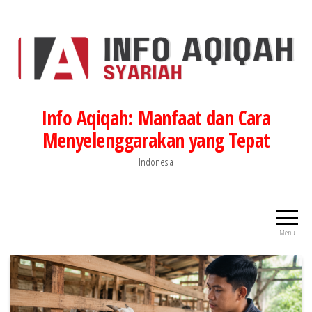
Lompat
ke
konten
Info Aqiqah: Manfaat dan Cara
Menyelenggarakan yang Tepat
Indonesia
Menu