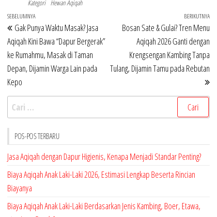
Kategori
Hewan Aqiqah
Navigasi
Pos
SEBELUMNYA
BERIKUTNYA
Po
Gak Punya Waktu Masak? Jasa
Bosan Sate & Gulai? Tren Menu
pos
Sebelumnya
Be
Aqiqah Kini Bawa “Dapur Bergerak”
Aqiqah 2026 Ganti dengan
ke Rumahmu, Masak di Taman
Krengsengan Kambing Tanpa
Depan, Dijamin Warga Lain pada
Tulang, Dijamin Tamu pada Rebutan
Kepo
Cari
untuk:
POS-POS TERBARU
Jasa Aqiqah dengan Dapur Higienis, Kenapa Menjadi Standar Penting?
Biaya Aqiqah Anak Laki-Laki 2026, Estimasi Lengkap Beserta Rincian
Biayanya
Biaya Aqiqah Anak Laki-Laki Berdasarkan Jenis Kambing, Boer, Etawa,