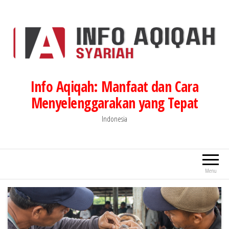
Lompat
ke
konten
Info Aqiqah: Manfaat dan Cara
Menyelenggarakan yang Tepat
Indonesia
Menu