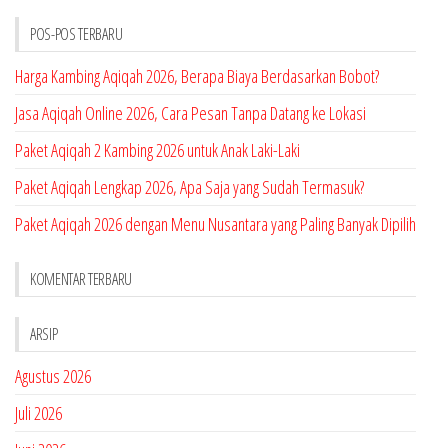
POS-POS TERBARU
Harga Kambing Aqiqah 2026, Berapa Biaya Berdasarkan Bobot?
Jasa Aqiqah Online 2026, Cara Pesan Tanpa Datang ke Lokasi
Paket Aqiqah 2 Kambing 2026 untuk Anak Laki-Laki
Paket Aqiqah Lengkap 2026, Apa Saja yang Sudah Termasuk?
Paket Aqiqah 2026 dengan Menu Nusantara yang Paling Banyak Dipilih
KOMENTAR TERBARU
ARSIP
Agustus 2026
Juli 2026