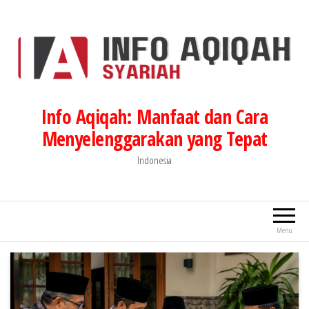
Lompat
ke
konten
Info Aqiqah: Manfaat dan Cara
Menyelenggarakan yang Tepat
Indonesia
Menu