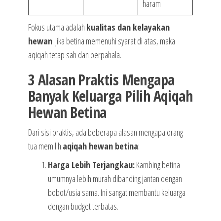
haram
Fokus utama adalah
kualitas dan kelayakan
hewan
. Jika betina memenuhi syarat di atas, maka
aqiqah tetap sah dan berpahala.
3 Alasan Praktis Mengapa
Banyak Keluarga Pilih Aqiqah
Hewan Betina
Dari sisi praktis, ada beberapa alasan mengapa orang
tua memilih
aqiqah hewan betina
:
Harga Lebih Terjangkau:
Kambing betina
umumnya lebih murah dibanding jantan dengan
bobot/usia sama. Ini sangat membantu keluarga
dengan budget terbatas.