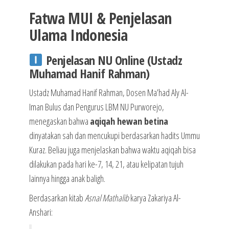
Fatwa MUI & Penjelasan
Ulama Indonesia
Penjelasan NU Online (Ustadz
Muhamad Hanif Rahman)
Ustadz Muhamad Hanif Rahman, Dosen Ma’had Aly Al-
Iman Bulus dan Pengurus LBM NU Purworejo,
menegaskan bahwa
aqiqah hewan betina
dinyatakan sah dan mencukupi berdasarkan hadits Ummu
Kuraz. Beliau juga menjelaskan bahwa waktu aqiqah bisa
dilakukan pada hari ke-7, 14, 21, atau kelipatan tujuh
lainnya hingga anak baligh.
Berdasarkan kitab
Asnal Mathalib
karya Zakariya Al-
Anshari: