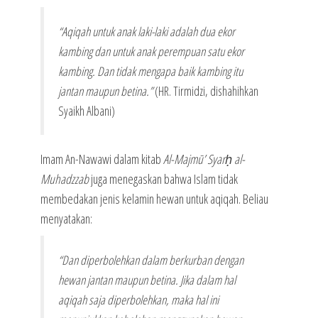
“Aqiqah untuk anak laki-laki adalah dua ekor
kambing dan untuk anak perempuan satu ekor
kambing. Dan tidak mengapa baik kambing itu
jantan maupun betina.”
(HR. Tirmidzi, dishahihkan
Syaikh Albani)
Imam An-Nawawi dalam kitab
Al-Majmū’ Syarḥ al-
Muhadzzab
juga menegaskan bahwa Islam tidak
membedakan jenis kelamin hewan untuk aqiqah. Beliau
menyatakan:
“Dan diperbolehkan dalam berkurban dengan
hewan jantan maupun betina. Jika dalam hal
aqiqah saja diperbolehkan, maka hal ini