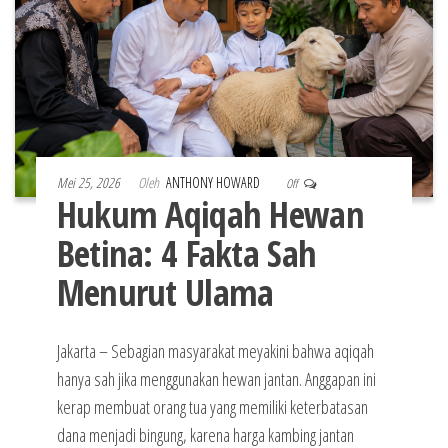
Mei 25, 2026
Oleh
ANTHONY HOWARD
Off
Hukum Aqiqah Hewan
Betina: 4 Fakta Sah
Menurut Ulama
Jakarta – Sebagian masyarakat meyakini bahwa aqiqah
hanya sah jika menggunakan hewan jantan. Anggapan ini
kerap membuat orang tua yang memiliki keterbatasan
dana menjadi bingung, karena harga kambing jantan