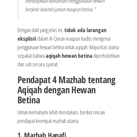
menunjukkan kebolehan menggunakan hewan
berjenis kelamin jantan maupun betina.”
Dengan dalil yang jelas ini,
tidak ada larangan
eksplisit
dalam Al-Quran maupun hadits mengenai
penggunaan hewan betina untuk aqiqah. Mayoritas ulama
sepakat bahwa
aqiqah hewan betina
diperbolehkan
dan sah secara syariat.
Pendapat 4 Mazhab tentang
Aqiqah dengan Hewan
Betina
Untuk memahami lebih mendalam, berikut rincian
pendapat keempat mazhab utama:
1. Mazhab Hanafi